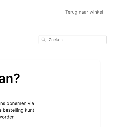
Terug naar winkel
Zoeken
aan?
 ons opnemen via
e bestelling kunt
 worden